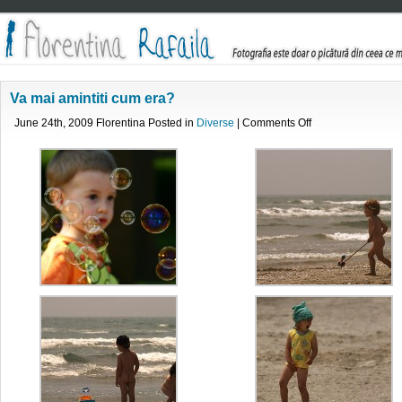
Va mai amintiti cum era?
on
June 24th, 2009 Florentina Posted in
Diverse
|
Comments Off
Va
mai
amintiti
cum
era?