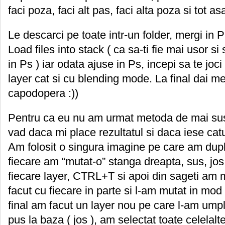
faci poza, faci alt pas, faci alta poza si tot asa
Le descarci pe toate intr-un folder, mergi in 
Load files into stack ( ca sa-ti fie mai usor s
in Ps ) iar odata ajuse in Ps, incepi sa te joci
layer cat si cu blending mode. La final dai mer
capodopera :))
Pentru ca eu nu am urmat metoda de mai sus,
vad daca mi place rezultatul si daca iese cat
Am folosit o singura imagine pe care am dupl
fiecare am “mutat-o” stanga dreapta, sus, jos
fiecare layer, CTRL+T si apoi din sageti am 
facut cu fiecare in parte si l-am mutat in mod 
final am facut un layer nou pe care l-am umpl
pus la baza ( jos ), am selectat toate celelal