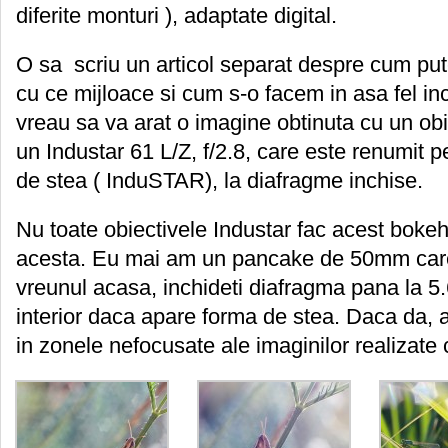
diferite monturi ), adaptate digital.
O sa scriu un articol separat despre cum pu
cu ce mijloace si cum s-o facem in asa fel in
vreau sa va arat o imagine obtinuta cu un obie
un Industar 61 L/Z, f/2.8, care este renumit p
de stea ( InduSTAR), la diafragme inchise.
Nu toate obiectivele Industar fac acest bokeh 
acesta. Eu mai am un pancake de 50mm care 
vreunul acasa, inchideti diafragma pana la 5.6
interior daca apare forma de stea. Daca da, 
in zonele nefocusate ale imaginilor realizate 