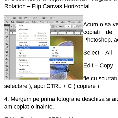
Rotation – Flip Canvas Horizontal.
Acum o sa ved
copiati de 
Photoshop, a
Select – All
Edit – Copy
fie cu scurtat
selectare ), apoi CTRL + C ( copiere )
4. Mergem pe prima fotografie deschisa si ai
am copiat-o inainte.