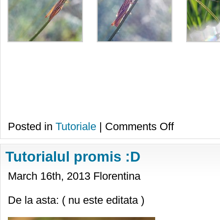
on
Posted in
Tutoriale
|
Comments Off
Obiective:
Industar
61
Tutorialul promis :D
L/Z
f/2.8
–
March 16th, 2013 Florentina
montura
M42
De la asta: ( nu este editata )