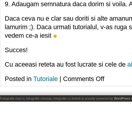
9. Adaugam semnatura daca dorim si voila. As
Daca ceva nu e clar sau doriti si alte amanunt
lamurim ;). Daca urmati tutorialul, v-as ruga s
vedem ce-a iesit
Succes!
Cu aceeasi reteta au fost lucrate si cele de
ai
on
Posted in
Tutoriale
|
Comments Off
Tutorialul
promis
:D
Fotografie macro, fotografie closeup, fotografie cu bokeh is proudly powered by
WordPress