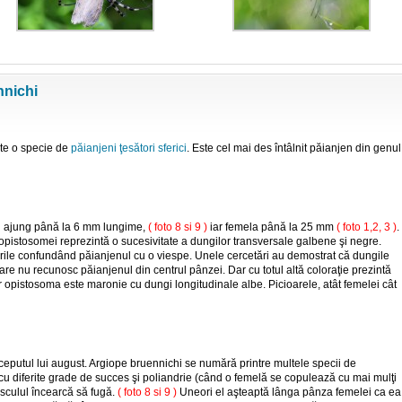
njeni
nnichi
ste o specie de
păianjeni ţesători sferici
. Este cel mai des întâlnit păianjen din genul
ul ajung până la 6 mm lungime,
( foto 8 si 9 )
iar femela până la 25 mm
( foto 1,2, 3 )
.
opistosomei reprezintă o sucesivitate a dungilor transversale galbene şi negre.
ările confundând păianjenul cu o viespe. Unele cercetări au demostrat că dungile
are nu recunosc păianjenul din centrul pânzei. Dar cu totul altă coloraţie prezintă
ar opistosoma este maronie cu dungi longitudinale albe. Picioarele, atât femelei cât
 începutul lui august. Argiope bruennichi se numără printre multele specii de
cu difer
ite grade de succes şi poliandrie (când o femelă se copulează cu mai mulţi
culul încearcă să fugă.
( foto 8 si 9 )
Uneori el aşteaptă lânga pânza femelei ca ea