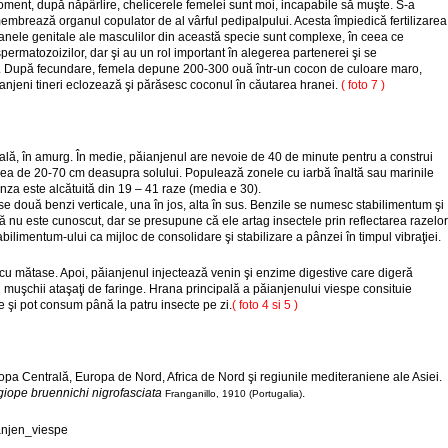
oment, după năpârlire, chelicerele femelei sunt moi, incapabile să muşte. S-a
embrează organul copulator de al vârful pedipalpului. Acesta împiedică fertilizarea
ganele genitale ale masculilor din această specie sunt complexe, în ceea ce
spermatozoizilor, dar şi au un rol important în alegerea partenerei şi se
. După fecundare, femela depune 200-300 ouă într-un cocon de culoare maro,
anjeni tineri eclozează şi părăsesc coconul în căutarea hranei.
( foto 7 )
rală, în amurg. În medie, păianjenul are nevoie de 40 de minute pentru a construi
ţimea de 20-70 cm deasupra solului. Populează zonele cu iarbă înaltă sau marinile
 Pânza este alcătuită din 19 – 41 raze (media e 30).
se două benzi verticale, una în jos, alta în sus. Benzile se numesc stabilimentum şi
ncă nu este cunoscut, dar se presupune că ele artag insectele prin reflectarea razelor
abilimentum-ului ca mijloc de consolidare şi stabilizare a pânzei în timpul vibraţiei.
cu mătase. Apoi, păianjenul injectează venin şi enzime digestive care digeră
 cu muşchii ataşaţi de faringe. Hrana principală a păianjenului viespe consituie
ele şi pot consum până la patru insecte pe zi.
( foto 4 si 5 )
opa Centrală, Europa de Nord, Africa de Nord şi regiunile mediteraniene ale Asiei.
giope bruennichi nigrofasciata
.
Franganillo, 1910 (Portugalia)
anjen_viespe