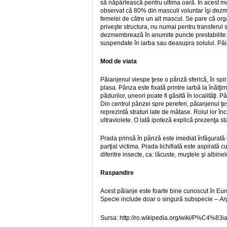
să năpârlească pentru ultima oară. În acest m
observat că 80% din masculi voluntar îşi dezm
femelei de către un alt mascul. Se pare că or
priveşte structura, nu numai pentru transferul 
dezmembrează în anumite puncte prestabilite
suspendate în iarba sau deasupra solului. Păi
Mod de viata
Păianjenul viespe ţese o pânză sferică, în spi
plasa. Pânza este fixată printre iarbă la înăl
pădurilor, uneori poate fi găsită în localităţi.
Din centrul pânzei spre pereferi, păianjenul ţe
reprezintă straturi late de mătase. Rolul lor î
ultraviolete. O lată ipoteză explică prezenţa st
Prada prinsă în pânză este imediat înfăşurată 
parţial victima. Prada lichifiată este aspirată
diferitre insecte, ca: lăcuste, muştele şi albin
Raspandire
Acest păianje este foarte bine cunoscut în Eur
Specie include doar o singură subspecie –
Ar
Sursa: http://ro.wikipedia.org/wiki/P%C4%83i