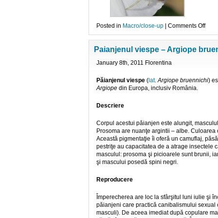
on
Posted in
Macro/close-up
|
Comments Off
Paia
Paianjenul viespe – Argiope brue
January 8th, 2011 Florentina
Păianjenul viespe
(
lat
.
Argiope bruennichi
) e
Argiope
din Europa, inclusiv România.
Descriere
Corpul acestui păianjen este alungit, mascul
P
rosoma are nuanţe argintii – albe. Culoarea 
Această pigmentaţie îi oferă un camuflaj, păs
pestriţe au capacitatea de a atrage insectele c
masculul: prosoma şi picioarele sunt brunii, i
şi mascului posedă spini negri.
Reproducere
Împerecherea are loc la sfârşitul luni iulie şi
păianjeni care pract
ică canibalismului sexual 
masculi). De aceea imediat după copulare mas