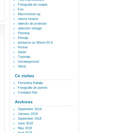
Fotografia de noapte
Fun
Macro/close-up
natura moarta
obiectiv de proiector
obiective vintage
Panning
Peisaje
pentacon av 80mm f/2.8
Portret
Setari
Tutoriale
Uncategorized
Viena
Ce vizitez
Florentina Rafaila
Fotografie de portret
Fundaluri foto
Archives
September 2019
January 2019
September 2018
June 2018
May 2018
April 2018