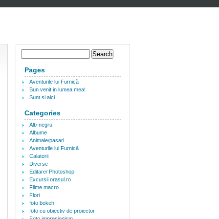
Pages
Aventurile lui Furnică
Bun venit in lumea mea!
Sunt si aici
Categories
Alb-negru
Albume
Animale/pasari
Aventurile lui Furnică
Calatorii
Diverse
Editare/ Photoshop
Excursii orasul.ro
Filme macro
Flori
foto bokeh
foto cu obiectiv de proiector
Foto impresionism