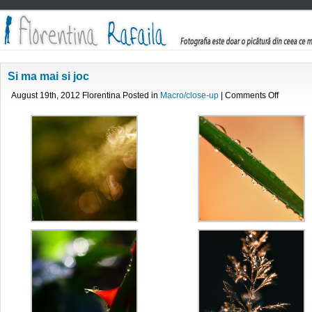
Si ma mai si joc
on
August 19th, 2012 Florentina Posted in
Macro/close-up
|
Comments Off
Si
ma
mai
si
joc