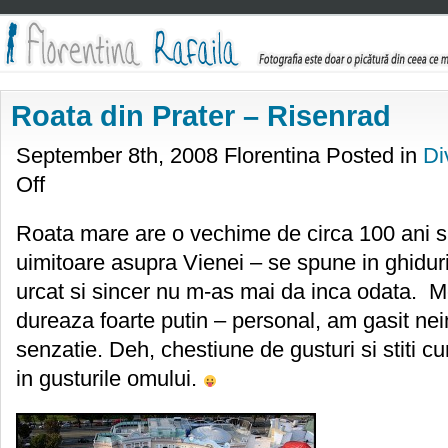
Roata din Prater – Risenrad
September 8th, 2008 Florentina Posted in
Di
on
Off
Roata
din
Prater
Roata mare are o vechime de circa 100 ani si
–
uimitoare asupra Vienei – se spune in ghidur
Risenrad
urcat si sincer nu m-as mai da inca odata. M
dureaza foarte putin – personal, am gasit ne
senzatie. Deh, chestiune de gusturi si stiti c
in gusturile omului.