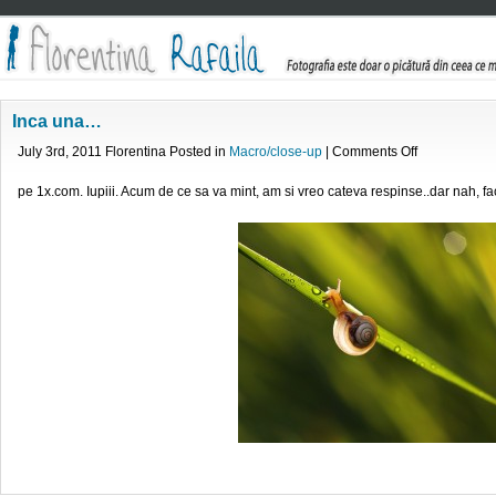
Inca una…
on
July 3rd, 2011 Florentina Posted in
Macro/close-up
|
Comments Off
Inca
una…
pe 1x.com. Iupiii. Acum de ce sa va mint, am si vreo cateva respinse..dar nah, fac t