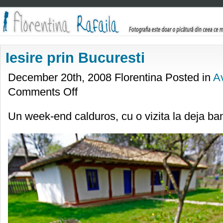
Iesire prin Bucuresti
December 20th, 2008 Florentina Posted in
Av
on
Comments Off
Iesire
prin
Bucuresti
Un week-end calduros, cu o vizita la deja ba