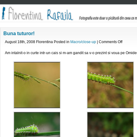
Buna tuturor!
on
August 18th, 2008 Florentina Posted in
Macro/close-up
|
Comments Off
Buna
tuturor!
Am intalnit-o in curte intr-un cais si m-am gandit sa v-o prezint si voua pe Omide