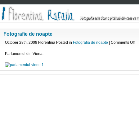
Fotografie de noapte
on
October 28th, 2008 Florentina Posted in
Fotografia de noapte
|
Comments Off
Fo
de
Parlamentul din Viena.
no