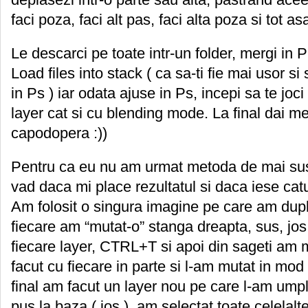
faci poza, faci alt pas, faci alta poza si tot asa
Le descarci pe toate intr-un folder, mergi in 
Load files into stack ( ca sa-ti fie mai usor s
in Ps ) iar odata ajuse in Ps, incepi sa te joci
layer cat si cu blending mode. La final dai mer
capodopera :))
Pentru ca eu nu am urmat metoda de mai sus,
vad daca mi place rezultatul si daca iese cat
Am folosit o singura imagine pe care am dupl
fiecare am “mutat-o” stanga dreapta, sus, jos
fiecare layer, CTRL+T si apoi din sageti am 
facut cu fiecare in parte si l-am mutat in mod 
final am facut un layer nou pe care l-am umpl
pus la baza ( jos ), am selectat toate celelal