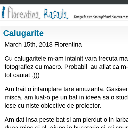
Calugarite
March 15th, 2018 Florentina
Cu calugaritele m-am intalnit vara trecuta ma
fotografiez eu macro. Probabil au aflat ca m
tot cautat :)))
Am trait o intamplare tare amuzanta. Gasise
misca, am luat-o pe un bat in ideea sa o stud
iese cu niste obiective de proiector.
Am dat insa peste bat si am pierdut-o in iarba
dupa mine si el. Ajung in bucatarie si-mi spu