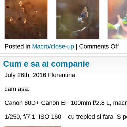
on
Posted in
Macro/close-up
|
Comments Off
Prim
unde
esti?
Cum e sa ai companie
July 26th, 2016 Florentina
cam asa:
Canon 60D+ Canon EF 100mm f/2.8 L, macr
1/250, f/7.1, ISO 160 – cu trepied si fara IS po