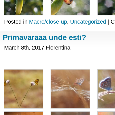
Posted in
Macro/close-up
,
Uncategorized
|
C
Primavaraaa unde esti?
March 8th, 2017 Florentina