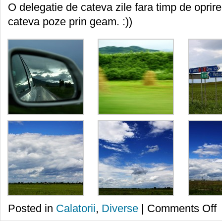
O delegatie de cateva zile fara timp de oprir
cateva poze prin geam. :))
o
Posted in
Calatorii
,
Diverse
|
Comments Off
D
g